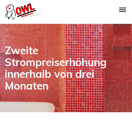
Skip to navigation
Skip to content
Tog
OWL-Energy
Zweite
Strompreiserhöhung
innerhalb von drei
Monaten