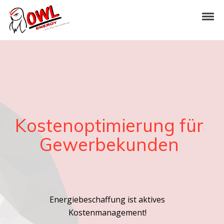
Skip to navigation
Skip to content
Tog
OWL-Energy
Kostenoptimierung für
Gewerbekunden
Energiebeschaffung ist aktives
Kostenmanagement!