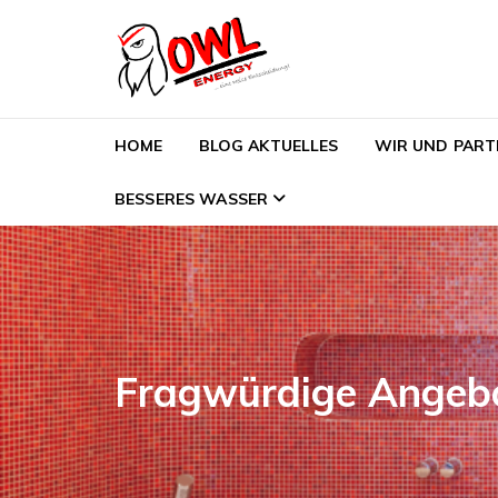
Skip to navigation
Skip to content
OWL-Energy
HOME
BLOG AKTUELLES
WIR UND PART
BESSERES WASSER
Fragwürdige Angebo