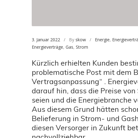
3. Januar 2022
/ By
skow
/
Energie
,
Energievertr
Energieverträge
,
Gas
,
Strom
Kürzlich erhielten Kunden bes
problematische Post mit dem B
Vertragsanpassung“ . Energiev
darauf hin, dass die Preise vo
seien und die Energiebranche v
Aus diesem Grund hätten schon 
Belieferung in Strom- und Gash
diesen Versorger in Zukunft bet
nachvollziehbar.