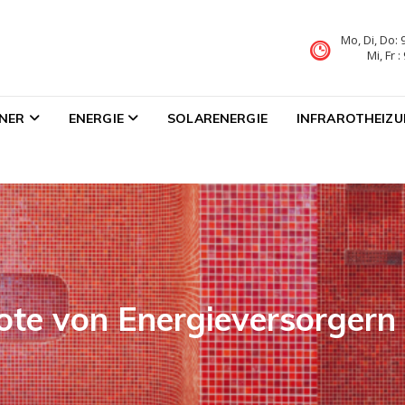
Mo, Di, Do: 
Mi, Fr 
NER
ENERGIE
SOLARENERGIE
INFRAROTHEIZ
te von Energieversorgern