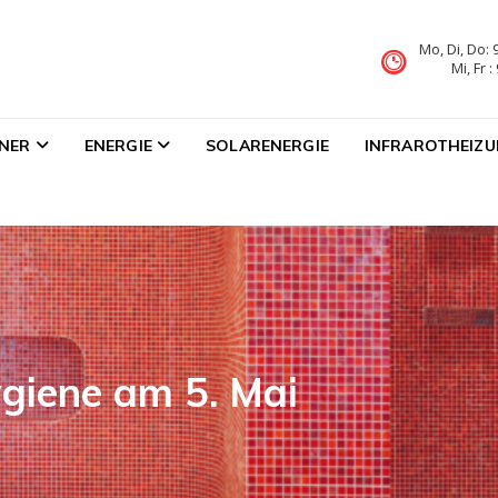
Mo, Di, Do: 
Mi, Fr 
NER
ENERGIE
SOLARENERGIE
INFRAROTHEIZ
giene am 5. Mai