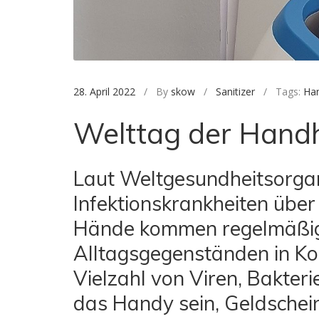
28. April 2022
/ By
skow
/
Sanitizer
/ Tags:
Han
Welttag der Hand
Laut Weltgesundheitsorga
Infektionskrankheiten übe
Hände kommen regelmäßig 
Alltagsgegenständen in Kon
Vielzahl von Viren, Bakteri
das Handy sein, Geldschein