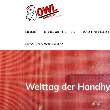
Skip to navigation
Skip to content
OWL-Energy
HOME
BLOG AKTUELLES
WIR UND PART
BESSERES WASSER
Welttag der Handhy